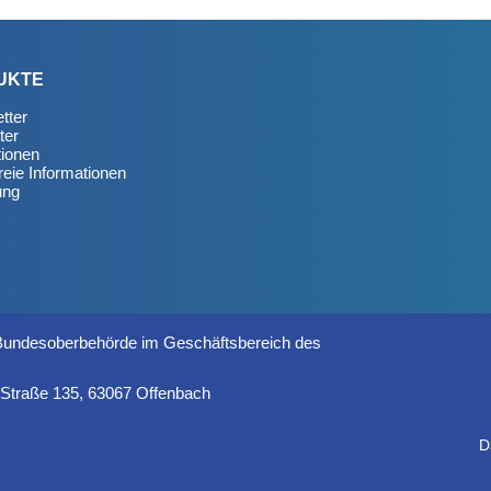
UKTE
tter
ter
tionen
reie Informationen
ung
 Bundesoberbehörde im Geschäftsbereich des
r Straße 135, 63067 Offenbach
D