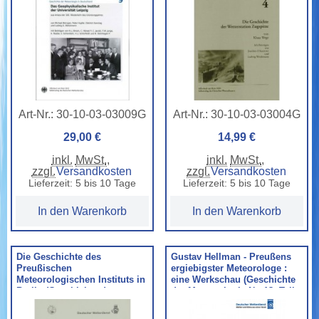
Art-Nr.:
30-10-03-03009G
Art-Nr.:
30-10-03-03004G
29,00 €
14,99 €
inkl.
MwSt.
,
inkl.
MwSt.
,
zzgl.
Versandkosten
zzgl.
Versandkosten
Lieferzeit: 5 bis 10 Tage
Lieferzeit: 5 bis 10 Tage
In den Warenkorb
In den Warenkorb
Die Geschichte des
Gustav Hellman - Preußens
Preußischen
ergiebigster Meteorologe :
Meteorologischen Instituts in
eine Werkschau (Geschichte
Berlin (Geschichte der
der Meteorologie Nr. 13, Teil
Meteorologie Nr. 3)
2)