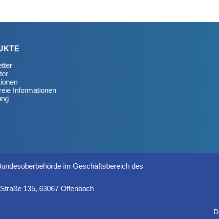
UKTE
tter
ter
tionen
reie Informationen
ung
 Bundesoberbehörde im Geschäftsbereich des
r Straße 135, 63067 Offenbach
D